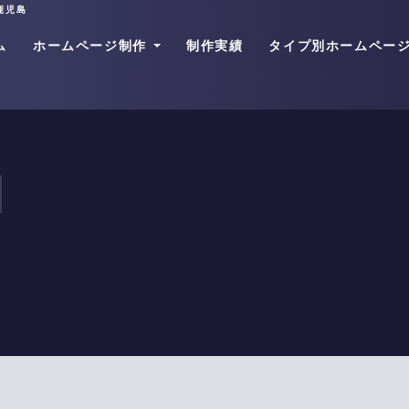
鹿児島
ム
ホームページ制作
制作実績
タイプ別ホームペー
SEO無料診断
弊社ホームページの特徴
リニューアルをご検討の方
ブランディングサイト
ワンストップサービス
リクルートサイト
ロゴマーク
E-E-A-T